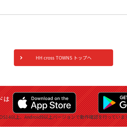
HH cross TOWNS トップへ
ドは
iOS14以上、Android9以上バージョンで動作確認を行っていま